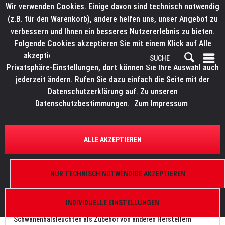
Wir verwenden Cookies. Einige davon sind technisch notwendig
(z.B. für den Warenkorb), andere helfen uns, unser Angebot zu
verbessern und Ihnen ein besseres Nutzererlebnis zu bieten.
Folgende Cookies akzeptieren Sie mit einem Klick auf Alle
akzeptieren. Weitere Informationen finden Sie in den
Privatsphäre-Einstellungen, dort können Sie Ihre Auswahl auch
jederzeit ändern. Rufen Sie dazu einfach die Seite mit der
Datenschutzerklärung auf.
Zu unseren
Datenschutzbestimmungen.
Zum Impressum
SCHWANENHALSLEUCHTEN
.
ALLE AKZEPTIEREN
SCHWANENHALSLEUCHTEN
LITTLITE
ist seit über 40 Jahren die Marke für alle Typen von
NUR TECHNISCH NOTWENDIGE AKZEPTIEREN
Schwanenhalsleuchten. Das Portfolio umfasst Ausführungen in
Halogen und LED mit variablem Weiß und UV sowie umfangreiche
INDIVIDUELLE EINSTELLUNGEN
Varianten zur festen oder flexiblen Montage.
Schwanenhalsleuchten als Zubehör von anderen Herstellern