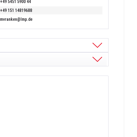
+49 5451 5900 44
+49 151 14819688
mvranken@lmp.de