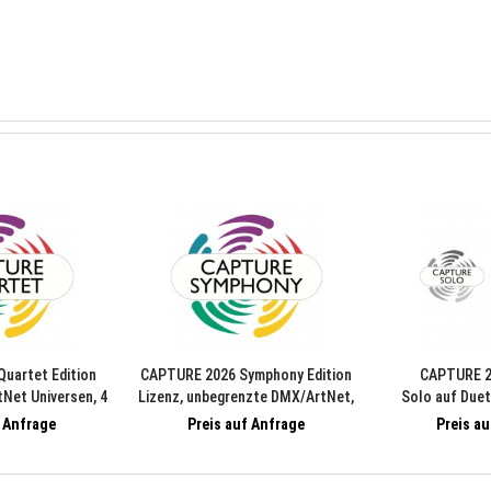
uartet Edition
CAPTURE 2026 Symphony Edition
CAPTURE 2
tNet Universen, 4
Lizenz, unbegrenzte DMX/ArtNet,
Solo auf Due
deo Streams, 4
Universen, unbegrenzte
Universen, 2 M
f Anfrage
Preis auf Anfrage
Preis a
ams, PC/Mac
MediaServer/Video, Streams,
Streams, 2 Lase
unbegrenzte Laser Streams,
PC/Mac