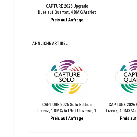
CAPTURE 2026 Upgrade
Duet auf Quartet, 4 DMX/ArtNet
Universen, 4 MediaServer/Video
Preis auf Anfrage
Streams, 4 Laser Streams, PC/Mac
ÄHNLICHE ARTIKEL
CAPTURE 2026 Solo Edition
CAPTURE 2026 Q
Lizenz, 1 DMX/ArtNet Universe, 1
Lizenz, 4 DMX/Ar
MediaServer/Video Stream, 1 Laser
MediaServer/Vi
Preis auf Anfrage
Preis au
Stream, PC/Mac
Laser Stre