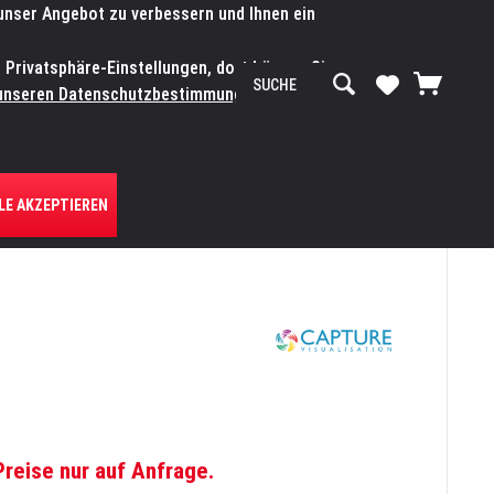
 unser Angebot zu verbessern und Ihnen ein
SERVICE-WERKSTATT
Service/Hilfe
Mein Konto
n Privatsphäre-Einstellungen, dort können Sie
R UNS
unseren Datenschutzbestimmungen.
Zum
LE AKZEPTIEREN
Preise nur auf Anfrage.