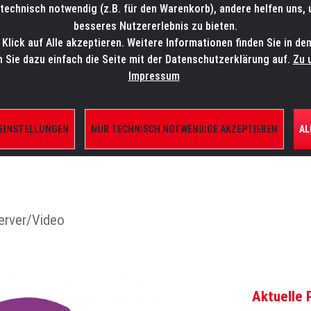
technisch notwendig (z.B. für den Warenkorb), andere helfen uns,
SALES-HOTLINE: +49 5451 5900-800
24/7: sales@lmp.de
besseres Nutzererlebnis zu bieten.
lick auf Alle akzeptieren. Weitere Informationen finden Sie in de
TE/SHOP
MARKEN
AKTUELLES
SERVICE
ÜBE
n Sie dazu einfach die Seite mit der Datenschutzerklärung auf.
Zu 
Impressum
 EINSTELLUNGEN
NUR TECHNISCH NOTWENDIGE AKZEPTIEREN
AL
IERUNGEN
erver/Video
Aktuelle 