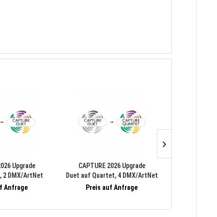
026 Upgrade
CAPTURE 2026 Upgrade
CAPTURE 
t, 2 DMX/ArtNet
Duet auf Quartet, 4 DMX/ArtNet
Quartet a
ediaServer/Video
Universen, 4 MediaServer/Video
unbegrenzt
uf Anfrage
Preis auf Anfrage
Preis 
r Streams, PC/Mac
Streams, 4 Laser Streams, PC/Mac
Universen
MediaServer
unbegrenzte