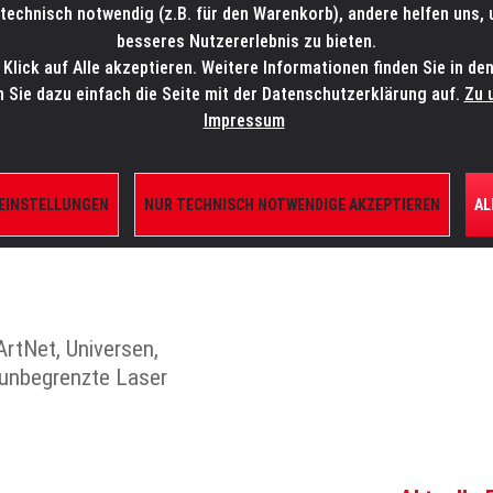
technisch notwendig (z.B. für den Warenkorb), andere helfen uns,
SALES-HOTLINE: +49 5451 5900-800
24/7: sales@lmp.de
besseres Nutzererlebnis zu bieten.
lick auf Alle akzeptieren. Weitere Informationen finden Sie in de
TE/SHOP
MARKEN
AKTUELLES
SERVICE
ÜBE
n Sie dazu einfach die Seite mit der Datenschutzerklärung auf.
Zu 
Impressum
 EINSTELLUNGEN
NUR TECHNISCH NOTWENDIGE AKZEPTIEREN
AL
IERUNGEN
rtNet, Universen,
 unbegrenzte Laser