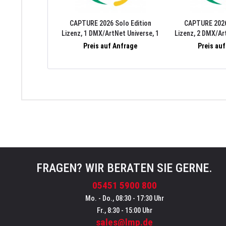
CAPTURE 2026 Solo Edition
CAPTURE 2026
Lizenz, 1 DMX/ArtNet Universe, 1
Lizenz, 2 DMX/Ar
MediaServer/Video Stream, 1 Laser
MediaServer/Vi
Preis auf Anfrage
Preis au
Stream, PC/Mac
Laser Stre
FRAGEN? WIR BERATEN SIE GERNE.
05451 5900 800
Mo. - Do., 08:30 - 17:30 Uhr
Fr., 8:30 - 15:00 Uhr
sales@lmp.de