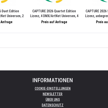
 Duet Edition
CAPTURE 2026 Quartet Edition
CAPTURE 2026 
tNet Universen, 2
Lizenz, 4 DMX/ArtNet Universen, 4
Lizenz, unbegr
deo Streams, 2
MediaServer/Video Streams, 4
Universen,
f Anfrage
Preis auf Anfrage
Preis a
ams, PC/Mac
Laser Streams, PC/Mac
MediaServer/
unbegrenzte 
PC
INFORMATIONEN
COOKIE-EINSTELLUNGEN
NEWSLETTER
ÜBER UNS
DATENSCHUTZ