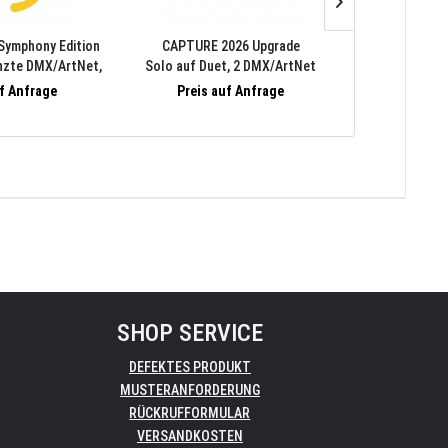
Symphony Edition
CAPTURE 2026 Upgrade
CAPTURE 
enzte DMX/ArtNet,
Solo auf Duet, 2 DMX/ArtNet
Duet auf Quar
 unbegrenzte
Universen, 2 MediaServer/Video
Universen, 4 
uf Anfrage
Preis auf Anfrage
Preis 
Video, Streams,
Streams, 2 Laser Streams, PC/Mac
Streams, 4 Las
Laser Streams,
/Mac
SHOP SERVICE
DEFEKTES PRODUKT
MUSTERANFORDERUNG
RÜCKRUFFORMULAR
VERSANDKOSTEN