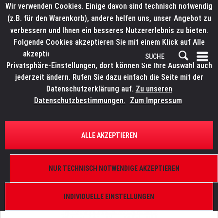
Wir verwenden Cookies. Einige davon sind technisch notwendig
(z.B. für den Warenkorb), andere helfen uns, unser Angebot zu
verbessern und Ihnen ein besseres Nutzererlebnis zu bieten.
Folgende Cookies akzeptieren Sie mit einem Klick auf Alle
akzeptieren. Weitere Informationen finden Sie in den
Privatsphäre-Einstellungen, dort können Sie Ihre Auswahl auch
jederzeit ändern. Rufen Sie dazu einfach die Seite mit der
Datenschutzerklärung auf.
Zu unseren
Datenschutzbestimmungen.
Zum Impressum
ÜBERSICHT
VISUALISIERUNGEN
ALLE AKZEPTIEREN
CAPTURE 2026 Upgrade
Duet auf Quartet, 4 DMX/ArtNet Universen, 4
NUR TECHNISCH NOTWENDIGE AKZEPTIEREN
MediaServer/Video Streams, 4 Laser Streams,
PC/Mac
INDIVIDUELLE EINSTELLUNGEN