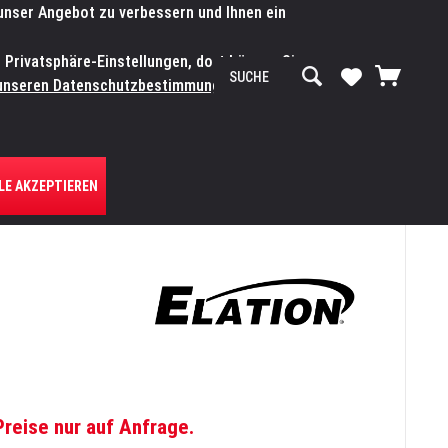
 unser Angebot zu verbessern und Ihnen ein
SERVICE-WERKSTATT
Service/Hilfe
Mein Konto
n Privatsphäre-Einstellungen, dort können Sie
R UNS
unseren Datenschutzbestimmungen.
Zum
LE AKZEPTIEREN
Preise nur auf Anfrage.