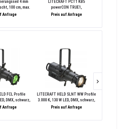
herungsseil 4 mm
LITECRAFT PCT1 KB5
LITECRAFT D
scht, 100 cm, max.
powerCON TRUE1,
für 2x Elati
 Kettenglied 6 mm,
Verlängerungskabel, 5 m, schwarz,
schwarz, inkl. 
uf Anfrage
Preis auf Anfrage
Preis 
warz
Schrumpfschlauch klar, beidseitig
mit Anschlagm
ungeschrumpft, NEUTRIK
powerCON TRUE1, NAC3FX-W und
NAC3MX-W, ungespritzt
LD FCL Profile
LITECRAFT HELD SLNT WW Profile
ELATION K
ED, DMX, schwarz,
3.000 K, 130 W LED, DMX, schwarz,
10°-45°, 80 W,
 Tubus
ohne Tubus
inkl. To
uf Anfrage
Preis auf Anfrage
Preis 