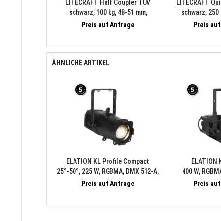
LITECRAFT Half Coupler TÜV
LITECRAFT Qui
schwarz, 100 kg, 48-51 mm,
schwarz, 250 
Schraube M10
Schrau
Preis auf Anfrage
Preis au
ÄHNLICHE ARTIKEL
ELATION KL Profile Compact
ELATION K
25°-50°, 225 W, RGBMA, DMX 512-A,
400 W, RGBM
NFC
Preis auf Anfrage
Preis au