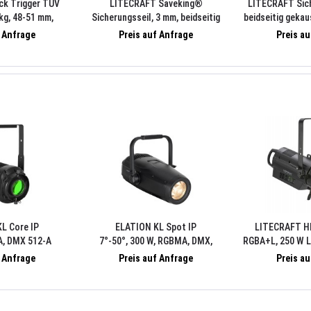
ck Trigger TÜV
LITECRAFT Saveking®
LITECRAFT Sic
kg, 48-51 mm,
Sicherungsseil, 3 mm, beidseitig
beidseitig gekau
be M10
gekauscht, 100 cm, max. 20/30 kg
15 kg nach DGUV,
f Anfrage
Preis auf Anfrage
Preis a
nach DGUV, Kettenglied 5 mm,
sch
schwarz
L Core IP
ELATION KL Spot IP
LITECRAFT HE
A, DMX 512-A
7°-50°, 300 W, RGBMA, DMX,
RGBA+L, 250 W L
schwarz
ohne
f Anfrage
Preis auf Anfrage
Preis a