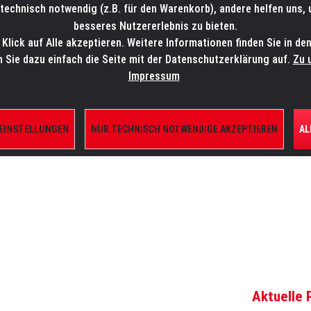
technisch notwendig (z.B. für den Warenkorb), andere helfen uns,
SALES-HOTLINE: +49 5451 5900-800
24/7: sales@lmp.de
besseres Nutzererlebnis zu bieten.
lick auf Alle akzeptieren. Weitere Informationen finden Sie in de
TE/SHOP
MARKEN
AKTUELLES
SERVICE
ÜBE
n Sie dazu einfach die Seite mit der Datenschutzerklärung auf.
Zu 
Impressum
 EINSTELLUNGEN
NUR TECHNISCH NOTWENDIGE AKZEPTIEREN
AL
ERFER UND KOMPONENTEN
Aktuelle 