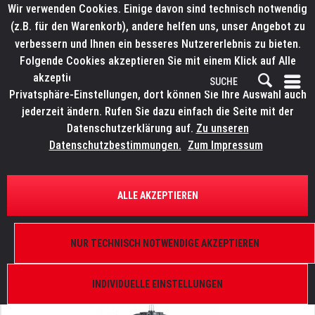
Wir verwenden Cookies. Einige davon sind technisch notwendig
(z.B. für den Warenkorb), andere helfen uns, unser Angebot zu
verbessern und Ihnen ein besseres Nutzererlebnis zu bieten.
Folgende Cookies akzeptieren Sie mit einem Klick auf Alle
akzeptieren. Weitere Informationen finden Sie in den
Privatsphäre-Einstellungen, dort können Sie Ihre Auswahl auch
jederzeit ändern. Rufen Sie dazu einfach die Seite mit der
Datenschutzerklärung auf.
Zu unseren
Datenschutzbestimmungen.
Zum Impressum
ÜBERSICHT
SCHEINWERFER UND KOMPONENTEN
ALLE AKZEPTIEREN
ELATION KL Fresnel 8 FC P.O.
10°-50°, 500 W, RGBMA, DMX 512-A, inkl.
NUR TECHNISCH NOTWENDIGE AKZEPTIEREN
Torblende, FFR, TV-Zapfen 28 mm
INDIVIDUELLE EINSTELLUNGEN