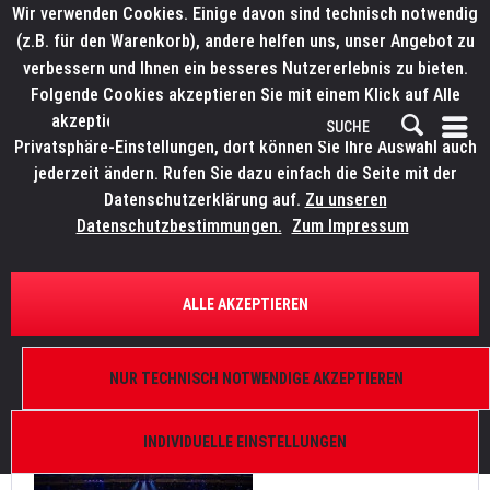
Wir verwenden Cookies. Einige davon sind technisch notwendig
(z.B. für den Warenkorb), andere helfen uns, unser Angebot zu
verbessern und Ihnen ein besseres Nutzererlebnis zu bieten.
Folgende Cookies akzeptieren Sie mit einem Klick auf Alle
akzeptieren. Weitere Informationen finden Sie in den
Privatsphäre-Einstellungen, dort können Sie Ihre Auswahl auch
jederzeit ändern. Rufen Sie dazu einfach die Seite mit der
Datenschutzerklärung auf.
Zu unseren
News
Datenschutzbestimmungen.
Zum Impressum
FILTERN
ALLE AKZEPTIEREN
Roland Greil setzt auf Brutus-Power für die
Eröffnungszeremonie des Arabian Gulf Cup 2024
NUR TECHNISCH NOTWENDIGE AKZEPTIEREN
Von: Bianca Wilmsmann
17.02.25 15:30
0 Kommentare
INDIVIDUELLE EINSTELLUNGEN