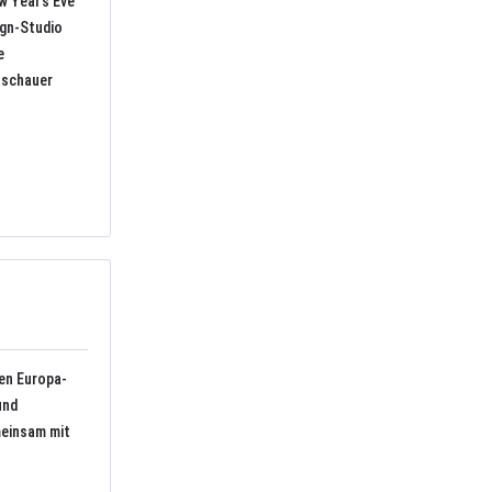
w Year’s Eve
ign-Studio
e
Zuschauer
en Europa-
und
meinsam mit