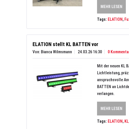
MEHR LESEN
Tags:
ELATION
,
Fu
ELATION stellt KL BATTEN vor
Von: Bianca Wilmsmann
24.03.26 16:30
0 Kommenta
Mit der neuen KL B
Lichtleistung, prä
anspruchsvolle Anw
BATTEN an Lichtdes
verlangen.
MEHR LESEN
Tags:
ELATION
,
KL