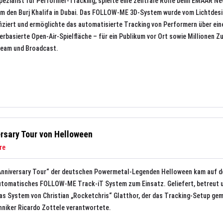
zialist für Performer-Tracking, spielte eine zentrale Rolle beim EMAAR Ne
um den Burj Khalifa in Dubai. Das FOLLOW-ME 3D-System wurde vom Lichtdes
ziert und ermöglichte das automatisierte Tracking von Performern über ein
erbasierte Open-Air-Spielfläche – für ein Publikum vor Ort sowie Millionen 
tream und Broadcast.
rsary Tour von Helloween
re
 Anniversary Tour“ der deutschen Powermetal-Legenden Helloween kam auf d
automatisches FOLLOW-ME Track-iT System zum Einsatz. Geliefert, betreut 
as System von Christian „Rocketchris“ Glatthor, der das Tracking-Setup ge
niker Ricardo Zottele verantwortete.