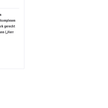
in
h komplexen
ark gerecht
ann („Herr