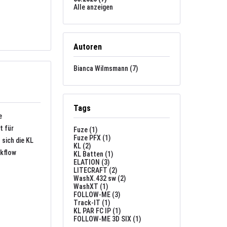
Alle anzeigen
Autoren
Bianca Wilmsmann (7)
Tags
e
t für
Fuze (1)
Fuze PFX (1)
sich die KL
KL (2)
rkflow
KL Batten (1)
ELATION (3)
LITECRAFT (2)
WashX.432 sw (2)
WashXT (1)
FOLLOW-ME (3)
Track-IT (1)
KL PAR FC IP (1)
FOLLOW-ME 3D SIX (1)