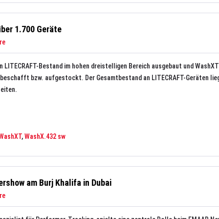
ber 1.700 Geräte
re
en LITECRAFT-Bestand im hohen dreistelligen Bereich ausgebaut und WashXT
beschafft bzw. aufgestockt. Der Gesamtbestand an LITECRAFT-Geräten lieg
heiten.
WashXT
,
WashX.432 sw
rshow am Burj Khalifa in Dubai
re