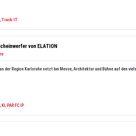
,
Track-IT
D-Scheinwerfer von ELATION
re
aus der Region Karlsruhe setzt bei Messe, Architektur und Bühne auf den viel
,
KL PAR FC IP