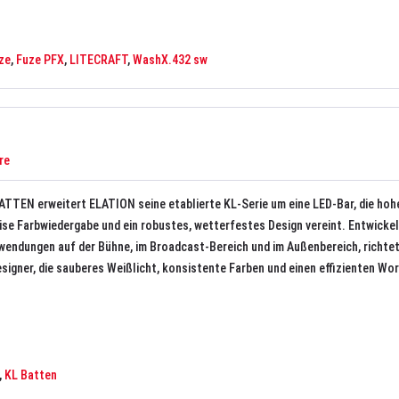
ze
,
Fuze PFX
,
LITECRAFT
,
WashX.432 sw
re
ATTEN erweitert ELATION seine etablierte KL-Serie um eine LED-Bar, die hoh
zise Farbwiedergabe und ein robustes, wetterfestes Design vereint. Entwickel
endungen auf der Bühne, im Broadcast-Bereich und im Außenbereich, richtet 
igner, die sauberes Weißlicht, konsistente Farben und einen effizienten Wo
,
KL Batten