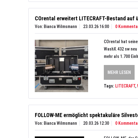
COrental erweitert LITECRAFT-Bestand auf ü
Von: Bianca Wilmsmann
23.03.26 16:00
0 Kommenta
COrental hat sein
WashX.432 sw neu 
mehr als 1.700 Ein
MEHR LESEN
Tags:
LITECRAFT
,
FOLLOW-ME ermöglicht spektakuläre Silveste
Von: Bianca Wilmsmann
20.03.26 12:30
0 Kommenta