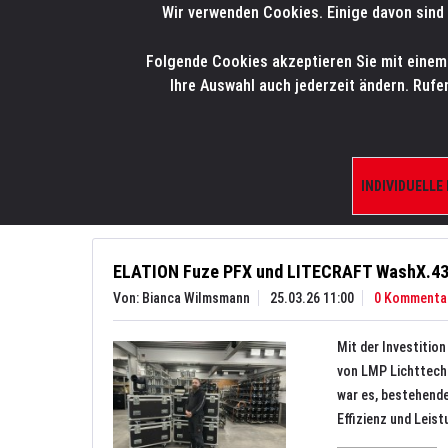
Wir verwenden Cookies. Einige davon sind 
LMP
.
ONLINE-SHOP
Folgende Cookies akzeptieren Sie mit einem K
HOME
PRODUK
Ihre Auswahl auch jederzeit ändern. Rufe
Aktuelles
News
INDIVIDUELLE
ELATION Fuze PFX und LITECRAFT WashX.432 
Von: Bianca Wilmsmann
25.03.26 11:00
0 Kommenta
Mit der Investiti
von LMP Lichttech
war es, bestehende
Effizienz und Leist