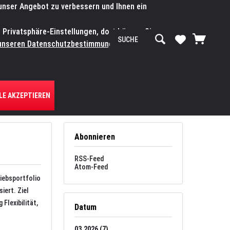
 unser Angebot zu verbessern und Ihnen ein
SERVICE-WERKSTATT
Service/Hilfe
Mein Konto
n Privatsphäre-Einstellungen, dort können Sie
R UNS
unseren Datenschutzbestimmungen.
Zum
LE AKZEPTIEREN
Abonnieren
RSS-Feed
Atom-Feed
iebsportfolio
iert. Ziel
Flexibilität,
Datum
03.2026 (7)