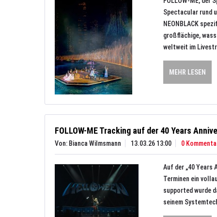
FOLLOW-ME, der Spe
Spectacular rund 
NEONBLACK spezifi
großflächige, wass
weltweit im Lives
MEHR LESEN
FOLLOW-ME Tracking auf der 40 Years Annive
Von: Bianca Wilmsmann
13.03.26 13:00
0 Kommenta
Auf der „40 Years
Terminen ein voll
supported wurde d
seinem Systemtech