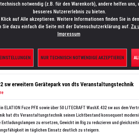
technisch notwendig (z.B. für den Warenkorb), andere helfen uns,
SALES-HOTLINE: +49 5451 5900-800
24/7: sales@lmp.de
besseres Nutzererlebnis zu bieten.
lick auf Alle akzeptieren. Weitere Informationen finden Sie in de
TE/SHOP
MARKEN
AKTUELLES
SERVICE
ÜBE
n Sie dazu einfach die Seite mit der Datenschutzerklärung auf.
Zu 
Impressum
 EINSTELLUNGEN
NUR TECHNISCH NOTWENDIGE AKZEPTIEREN
AL
sw erweitern Gerätepark von dts Veranstaltungstechnik
re
on in ELATION Fuze PFX sowie über 50 LITECRAFT WashX.432 sw aus dem Vertr
nik hat dts Veranstaltungstechnik seinen Lichtbestand konsequent modernis
 Entladungslampen zu ersetzen, Gewicht im Rig zu reduzieren und gleichzeitig 
ungsfähigkeit im täglichen Einsatz deutlich zu steigern.