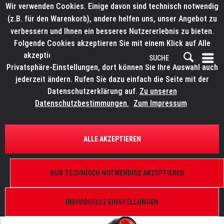
Wir verwenden Cookies. Einige davon sind technisch notwendig
(z.B. für den Warenkorb), andere helfen uns, unser Angebot zu
verbessern und Ihnen ein besseres Nutzererlebnis zu bieten.
Folgende Cookies akzeptieren Sie mit einem Klick auf Alle
akzeptieren. Weitere Informationen finden Sie in den
Privatsphäre-Einstellungen, dort können Sie Ihre Auswahl auch
jederzeit ändern. Rufen Sie dazu einfach die Seite mit der
Datenschutzerklärung auf.
Zu unseren
Datenschutzbestimmungen.
Zum Impressum
ÜBERSICHT
MOVINGLIGHTS
ALLE AKZEPTIEREN
ELATION Proteus Odeon
IP 66, 850 W, 5°-50°, Variable CRI LED 73-93, DMX
NUR TECHNISCH NOTWENDIGE AKZEPTIEREN
512-A (RDM), ArtNet, sACN, Aria, FIL Case-Einsatz
INDIVIDUELLE EINSTELLUNGEN