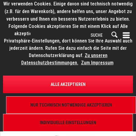
Wir verwenden Cookies. Einige davon sind technisch notwendig
(z.B. für den Warenkorb), andere helfen uns, unser Angebot zu
verbessern und Ihnen ein besseres Nutzererlebnis zu bieten.
Folgende Cookies akzeptieren Sie mit einem Klick auf Alle
akzeptieren. Weitere Informationen finden Sie in den
Privatsphäre-Einstellungen, dort können Sie Ihre Auswahl auch
jederzeit ändern. Rufen Sie dazu einfach die Seite mit der
Datenschutzerklärung auf.
Zu unseren
Datenschutzbestimmungen.
Zum Impressum
ÜBERSICHT
SCHEINWERFER UND KOMPONENTEN
ALLE AKZEPTIEREN
ELATION KL Fresnel 8" CW
11°-57°, 350 W, 5.600 K, DMX, schwarz, inkl.
NUR TECHNISCH NOTWENDIGE AKZEPTIEREN
Torblende und FFR
INDIVIDUELLE EINSTELLUNGEN