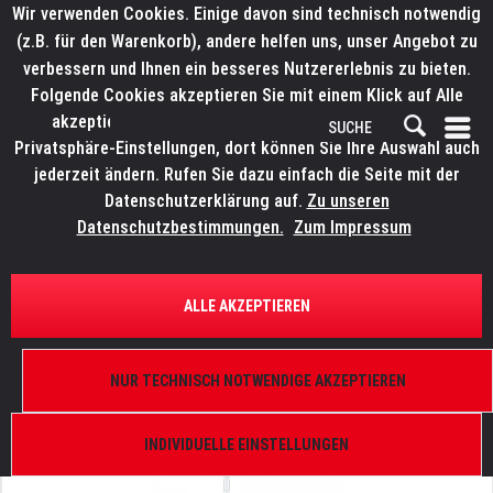
Wir verwenden Cookies. Einige davon sind technisch notwendig
(z.B. für den Warenkorb), andere helfen uns, unser Angebot zu
verbessern und Ihnen ein besseres Nutzererlebnis zu bieten.
Folgende Cookies akzeptieren Sie mit einem Klick auf Alle
akzeptieren. Weitere Informationen finden Sie in den
Privatsphäre-Einstellungen, dort können Sie Ihre Auswahl auch
jederzeit ändern. Rufen Sie dazu einfach die Seite mit der
Datenschutzerklärung auf.
Zu unseren
Datenschutzbestimmungen.
Zum Impressum
ÜBERSICHT
SCHEINWERFER UND KOMPONENTEN
ALLE AKZEPTIEREN
ELATION KL Fresnel 6 FC P.O.
10°-32°, 220 W, RGBMA, DMX 512-A, inkl.
NUR TECHNISCH NOTWENDIGE AKZEPTIEREN
Torblende, FFR, TV-Zapfen 28 mm
INDIVIDUELLE EINSTELLUNGEN